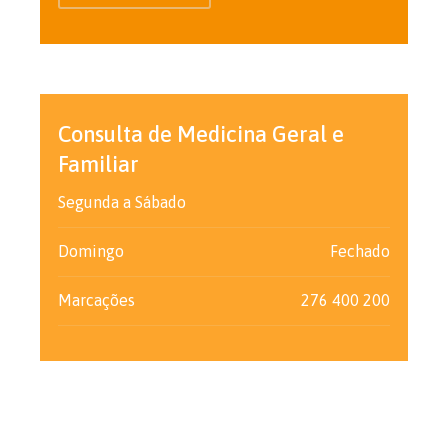
Consulta de Medicina Geral e
Familiar
Segunda a Sábado
Domingo
Fechado
Marcações
276 400 200