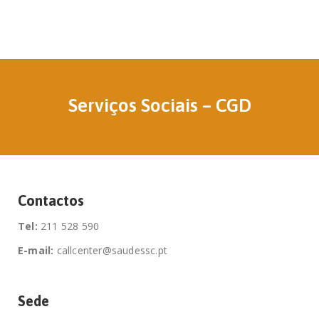
Serviços Sociais – CGD
Contactos
Tel:
211 528 590
E-mail:
callcenter@saudessc.pt
Sede