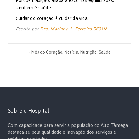
Porque tradição, aliada a escolhas equilibradas,
também é saúde.
Cuidar do coração é cuidar da vida.
Escrito por
Dra. Mariana A. Ferreira 5631N
-
Mês do Coração
,
Notícia
,
Nutrição
,
Saúde
Sobre o Hospital
Com capacidade para servir a população do Alto Tâmega
destaca-se pela qualidade e inovação dos serviços e
médicos prestados.