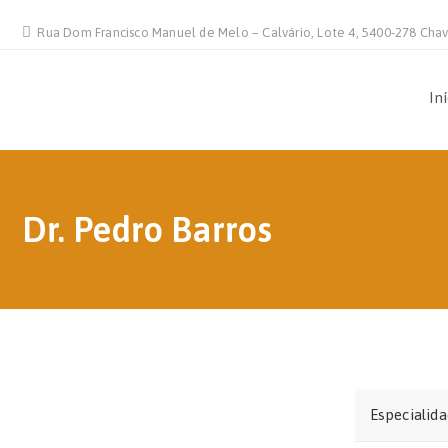
Rua Dom Francisco Manuel de Melo – Calvário, Lote 4, 5400-278 Cha
In
Dr. Pedro Barros
Especialid