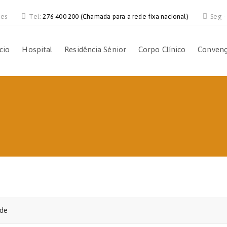
ves
Tel:
276 400 200 (Chamada para a rede fixa nacional)
Seg -
ício
Hospital
Residência Sénior
Corpo Clínico
Conven
ade