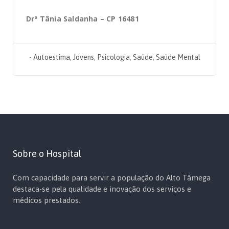
Drª Tânia Saldanha – CP 16481
-
Autoestima
,
Jovens
,
Psicologia
,
Saúde
,
Saúde Mental
Sobre o Hospital
Com capacidade para servir a população do Alto Tâmega
destaca-se pela qualidade e inovação dos serviços e
médicos prestados.