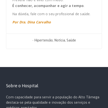
É conhecer, acompanhar e agir a tempo
.
Na dúvida, fale com o seu profissional de saúde.
Por Dra. Dina Carvalho
-
Hipertensão
,
Notícia
,
Saúde
Sobre o Hospital
Com capacidade para servir a população do Alto Tâmega
destaca-se pela qualidade e inovação dos serviços e
médicos prestados.