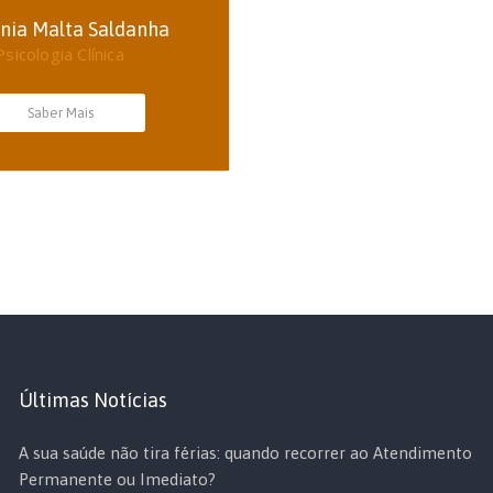
ânia Malta Saldanha
Psicologia Clínica
Saber Mais
Últimas Notícias
A sua saúde não tira férias: quando recorrer ao Atendimento
Permanente ou Imediato?