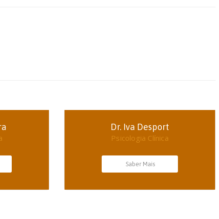
ra
Dr. Iva Desport
a
Psicologia Clínica
Saber Mais