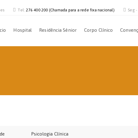
ves
Tel:
276 400 200 (Chamada para a rede fixa nacional)
Seg -
ício
Hospital
Residência Sénior
Corpo Clínico
Conven
ade
Psicologia Clínica