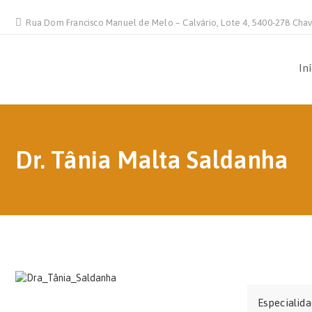
Rua Dom Francisco Manuel de Melo – Calvário, Lote 4, 5400-278 Cha
In
Dr. Tânia Malta Saldanha
Especialid