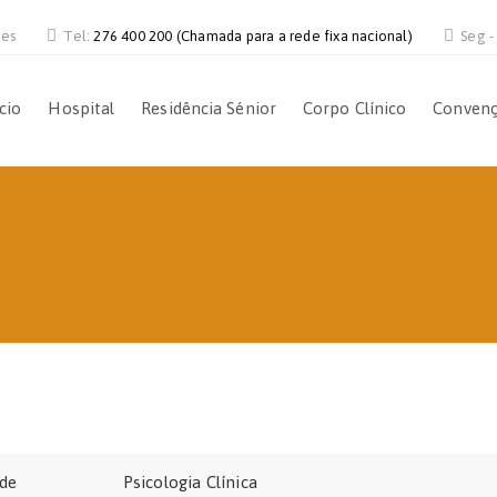
ves
Tel:
276 400 200 (Chamada para a rede fixa nacional)
Seg -
ício
Hospital
Residência Sénior
Corpo Clínico
Conven
ade
Psicologia Clínica