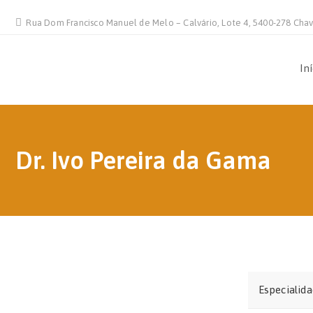
Rua Dom Francisco Manuel de Melo – Calvário, Lote 4, 5400-278 Cha
In
Dr. Ivo Pereira da Gama
Especialid