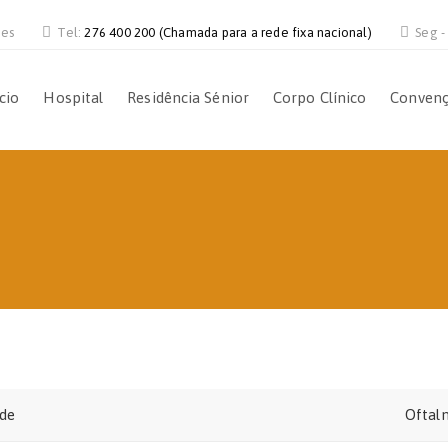
ves
Tel:
276 400 200 (Chamada para a rede fixa nacional)
Seg -
ício
Hospital
Residência Sénior
Corpo Clínico
Conven
ade
Oftal