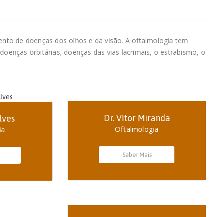
mento de doenças dos olhos e da visão. A oftalmologia tem
, doenças orbitárias, doenças das vias lacrimais, o estrabismo, o
Dr. Vítor Miranda
lves
Oftalmologia
ia
Saber Mais