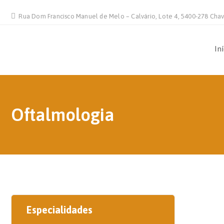
Rua Dom Francisco Manuel de Melo – Calvário, Lote 4, 5400-278 Cha
In
Oftalmologia
Especialidades