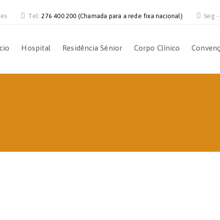
ves
Tel:
276 400 200 (Chamada para a rede fixa nacional)
Seg -
ício
Hospital
Residência Sénior
Corpo Clínico
Conven