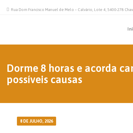
Rua Dom Francisco Manuel de Melo – Calvário, Lote 4, 5400-278 Cha
In
Dorme 8 horas e acorda ca
possíveis causas
8 DE JULHO, 2026