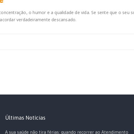
concentração, o humor e a qualidade de vida. Se sente que o seu s
a acordar verdadeiramente descansado.
Últimas Notícias
A sua saúde não tira férias: quando recorrer ao Atendimento