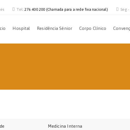
ves
Tel:
276 400 200 (Chamada para a rede fixa nacional)
Seg -
ício
Hospital
Residência Sénior
Corpo Clínico
Conven
ade
Medicina Interna