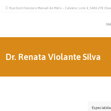
Rua Dom Francisco Manuel de Melo – Calvário, Lote 4, 5400-278 Cha
In
Dr. Renata Violante Silva
Especialid