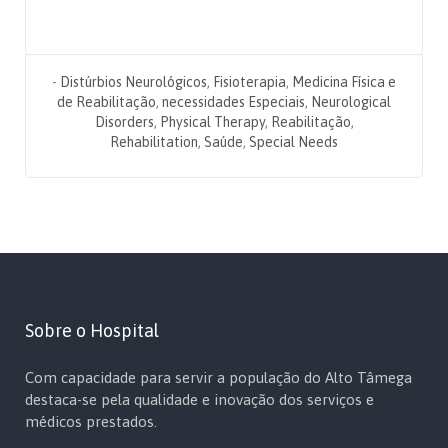
-
Distúrbios Neurológicos
,
Fisioterapia
,
Medicina Física e
de Reabilitação
,
necessidades Especiais
,
Neurological
Disorders
,
Physical Therapy
,
Reabilitação
,
Rehabilitation
,
Saúde
,
Special Needs
Sobre o Hospital
Com capacidade para servir a população do Alto Tâmega
destaca-se pela qualidade e inovação dos serviços e
médicos prestados.