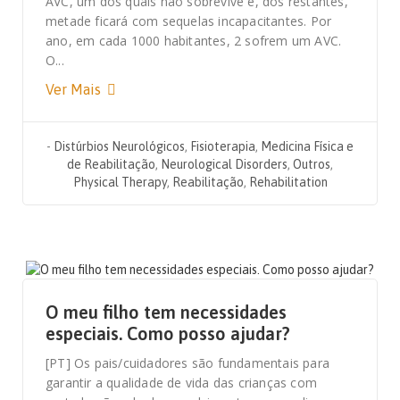
AVC, um dos quais não sobrevive e, dos restantes,
metade ficará com sequelas incapacitantes. Por
ano, em cada 1000 habitantes, 2 sofrem um AVC.
O...
Ver Mais
-
Distúrbios Neurológicos
,
Fisioterapia
,
Medicina Física e
de Reabilitação
,
Neurological Disorders
,
Outros
,
Physical Therapy
,
Reabilitação
,
Rehabilitation
16 DE FEVEREIRO, 2023
O meu filho tem necessidades
especiais. Como posso ajudar?
[PT] Os pais/cuidadores são fundamentais para
garantir a qualidade de vida das crianças com