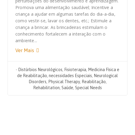
perturbações do desenvolvimento e aprendizagem.
Promova uma alimentação saudável; Incentive a
criança a ajudar em algumas tarefas do dia-a-dia,
como vestir-se, lavar os dentes, etc.; Estimule a
criança a brincar. As brincadeiras estimulam o
conhecimento fortalecem a interação com o
ambiente...
Ver Mais
-
Distúrbios Neurológicos
,
Fisioterapia
,
Medicina Física e
de Reabilitação
,
necessidades Especiais
,
Neurological
Disorders
,
Physical Therapy
,
Reabilitação
,
Rehabilitation
,
Saúde
,
Special Needs