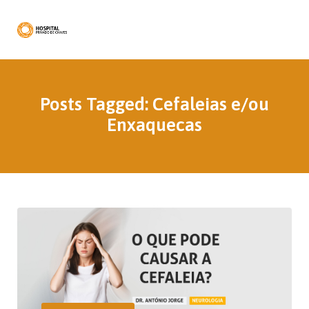
Posts Tagged: Cefaleias e/ou
Enxaquecas