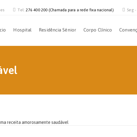
ves
Tel:
276 400 200 (Chamada para a rede fixa nacional)
Seg -
ício
Hospital
Residência Sénior
Corpo Clínico
Conven
ável