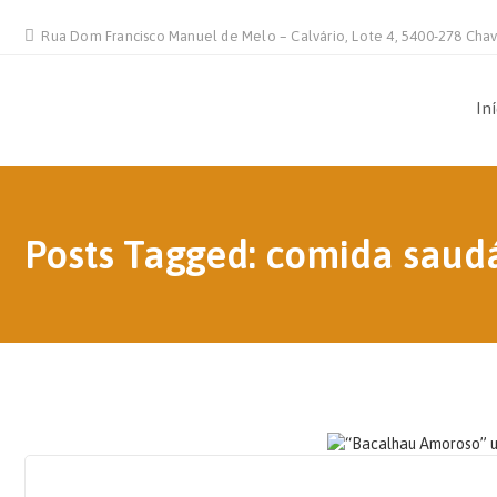
Rua Dom Francisco Manuel de Melo – Calvário, Lote 4, 5400-278 Cha
In
Posts Tagged: comida saud
14 DE FEVEREIRO, 2021