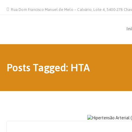
Rua Dom Francisco Manuel de Melo – Calvário, Lote 4, 5400-278 Cha
In
Posts Tagged: HTA
22 DE FEVEREIRO, 2021