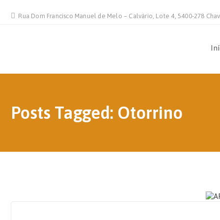
Rua Dom Francisco Manuel de Melo – Calvário, Lote 4, 5400-278 Cha
In
Posts Tagged: Otorrino
29 DE NOVEMBRO, 2019