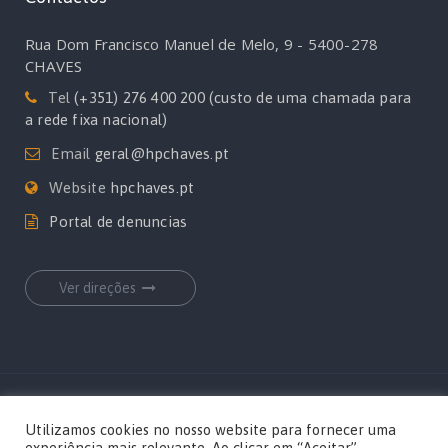
Rua Dom Francisco Manuel de Melo, 9 - 5400-278
CHAVES
Tel
(+351) 276 400 200 (custo de uma chamada para
a rede fixa nacional)
Email
geral@hpchaves.pt
Website
hpchaves.pt
Portal de denuncias
Ver direções
Copyrights Hospital Privado de Chaves por
MediaOn
Utilizamos cookies no nosso website para fornecer uma
experiência mais relevante. Ao clicar em “Aceitar”,