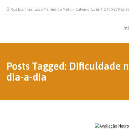
Rua Dom Francisco Manuel de Melo – Calvário, Lote 4, 5400-278 Cha
In
Posts Tagged: Dificuldade 
dia-a-dia
20 DE AGOSTO, 2021