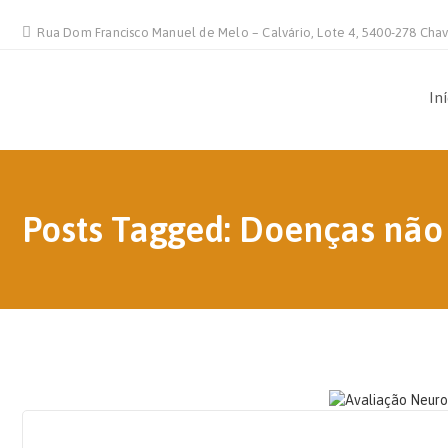
Rua Dom Francisco Manuel de Melo – Calvário, Lote 4, 5400-278 Cha
In
Posts Tagged: Doenças não
20 DE AGOSTO, 2021