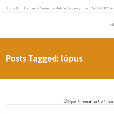
Rua Dom Francisco Manuel de Melo – Calvário, Lote 4, 5400-278 Cha
In
Posts Tagged: lúpus
16 DE JUNHO, 2021