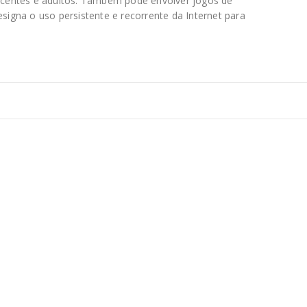
scentes e adultos. Também pode envolver jogos de
igna o uso persistente e recorrente da Internet para