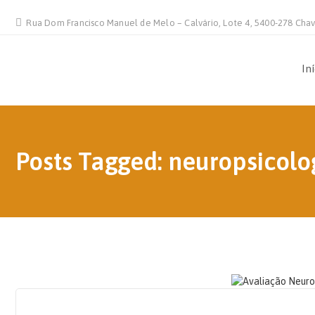
Rua Dom Francisco Manuel de Melo – Calvário, Lote 4, 5400-278 Cha
In
Posts Tagged: neuropsicolo
20 DE AGOSTO, 2021