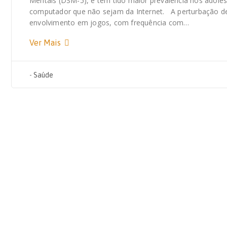
Mentais (DSM-5), e tem tido maior prevalência nos adole
computador que não sejam da Internet. A perturbação des
envolvimento em jogos, com frequência com…
Ver Mais
-
Saúde