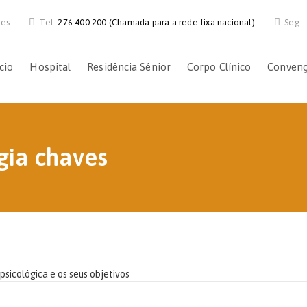
ves
Tel:
276 400 200 (Chamada para a rede fixa nacional)
Seg -
ício
Hospital
Residência Sénior
Corpo Clínico
Conven
gia chaves