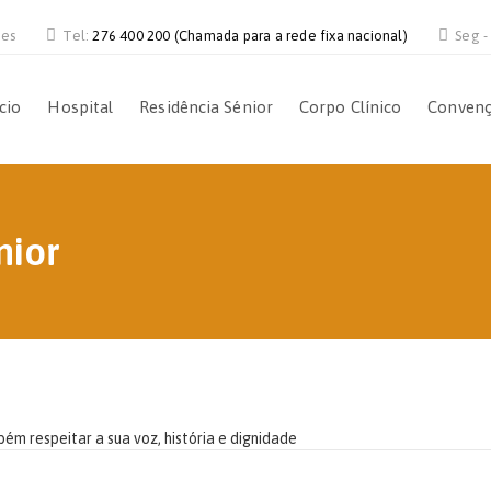
ves
Tel:
276 400 200 (Chamada para a rede fixa nacional)
Seg -
ício
Hospital
Residência Sénior
Corpo Clínico
Conven
nior