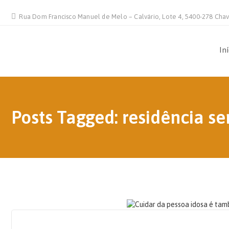
Rua Dom Francisco Manuel de Melo – Calvário, Lote 4, 5400-278 Cha
In
Posts Tagged: residência se
15 DE JUNHO, 2026