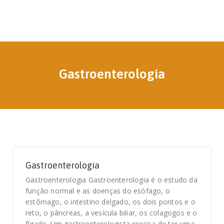
Gastroenterologia
Gastroenterologia
Gastroenterologia Gastroenterologia é o estudo da
função normal e as doenças do esófago, o
estômago, o intestino delgado, os dois pontos e o
reto, o pâncreas, a vesícula biliar, os colagogos e o
fígado. Um gastroenterologista precisa de ter uma