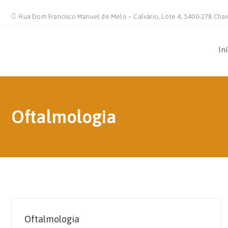
Rua Dom Francisco Manuel de Melo – Calvário, Lote 4, 5400-278 Cha
In
Oftalmologia
Oftalmologia