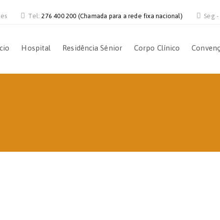
ves
Tel:
276 400 200 (Chamada para a rede fixa nacional)
Seg -
ício
Hospital
Residência Sénior
Corpo Clínico
Conven